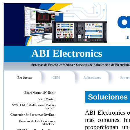
ABI Electronics
Sistemas de Prueba & Medida • Servicios de Fabricación de Electrónic
Productos
CEM
Aplicaciones
Soport
BoardMaster 19" Rack
Soluciones
BoardMaster
SYSTEM 8 Multiplexed Matrix
Switch
ABI Electronics o
Generador de Esquemas RevEng
más comunes. Inc
Detector de Falsificaciones
SENTRY
proporcionan un