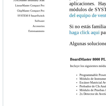
JTAGMaster Boundary Scan
aplicaciones. H
LinearMaster Compact Pro
módulos de SYST
ChipMaster Compact Pro
del equipo de ven
SYSTEM 8 SmartSwitch
Software
Si no estás famil
Accesorios
haga click aqui
par
Entrenamiento
Algunas solucione
BoardMaster 8000 P
Incluye los siguientes mód
Programmable Power
Módulo de Instrumen
Escáner Matricial 
Probador de CIs Ana
Módulo de Pruebas 
2x Detector de Averí